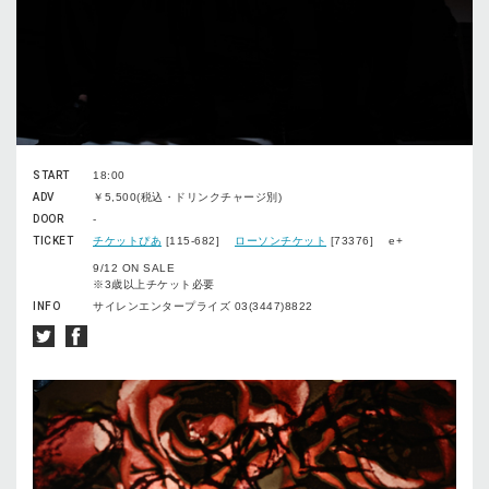
START
18:00
ADV
￥5,500(税込・ドリンクチャージ別)
DOOR
-
TICKET
チケットぴあ
[115-682]
ローソンチケット
[73376] e+
9/12 ON SALE
※3歳以上チケット必要
INFO
サイレンエンタープライズ 03(3447)8822