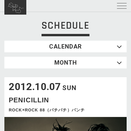
SCHEDULE
CALENDAR
2026.08
MONTH
SUN
MON
TUE
WED
THU
FRI
SAT
1
2012.10.07
2
3
4
5
6
7
8
SUN
9
10
11
12
13
14
15
PENICILLIN
16
17
18
19
20
21
22
23
24
25
26
27
28
29
ROCK×ROCK 88（パチパチ）パンチ
30
31