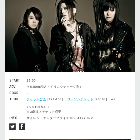
START
17:00
ADV
￥5,500(税込・ドリンクチャージ別)
DOOR
-
TICKET
チケットぴあ
[171-153]
ローソンチケット
[78668] e+
7/28 ON SALE
※3歳以上チケット必要
INFO
サイレン・エンタープライズ 03(3447)8822