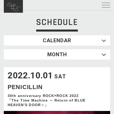
SCHEDULE
CALENDAR
2026.08
MONTH
SUN
MON
TUE
WED
THU
FRI
SAT
1
2022.10.01
2
3
4
5
6
7
8
SAT
9
10
11
12
13
14
15
PENICILLIN
16
17
18
19
20
21
22
23
24
25
26
27
28
29
30th anniversary ROCK×ROCK 2022
「The Time Machine ～ Return of BLUE
30
31
HEAVEN’S DOOR～」