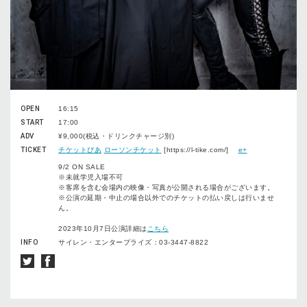
OPEN
16:15
START
17:00
ADV
¥9,000(税込・ドリンクチャージ別)
TICKET
チケットぴあ
ローソンチケット
[https://l-tike.com/]
e+
9/2 ON SALE
※未就学児入場不可
※客席を含む会場内の映像・写真が公開される場合がございます。
※公演の延期・中止の場合以外でのチケットの払い戻しは行いませ
ん。
2023年10月7日公演詳細は
こちら
INFO
サイレン・エンタープライズ：03-3447-8822