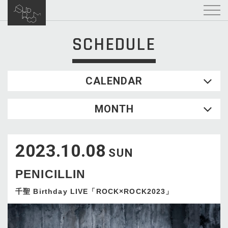
SCHEDULE
CALENDAR
2026.08
MONTH
SUN
MON
TUE
WED
THU
FRI
SAT
1
2023.10.08
2
3
4
5
6
7
8
SUN
9
10
11
12
13
14
15
PENICILLIN
16
17
18
19
20
21
22
23
24
25
26
27
28
29
千聖 Birthday LIVE「ROCK×ROCK2023」
30
31