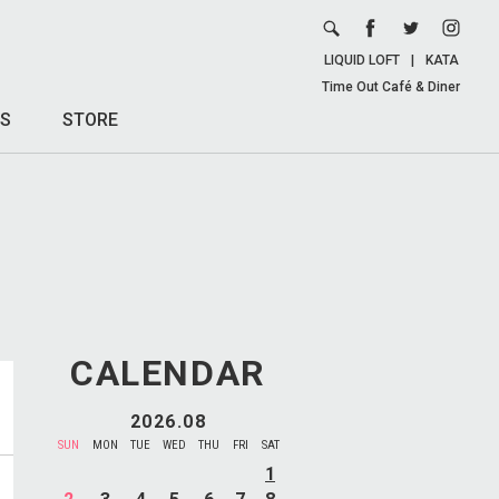
LIQUID LOFT
|
KATA
Time Out Café & Diner
S
STORE
CALENDAR
2026.08
SUN
MON
TUE
WED
THU
FRI
SAT
1