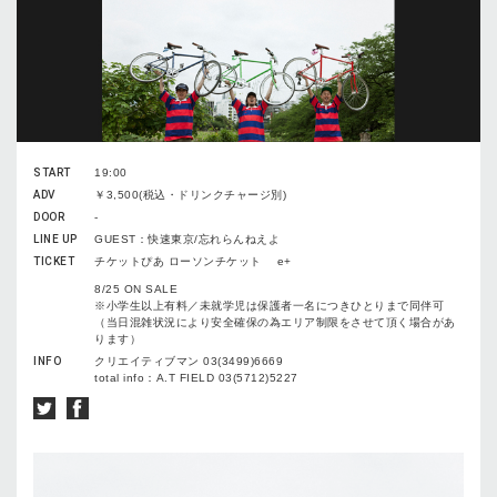
START
19:00
ADV
￥3,500(税込・ドリンクチャージ別)
DOOR
-
LINE UP
GUEST：快速東京/忘れらんねえよ
TICKET
チケットぴあ ローソンチケット e+
8/25 ON SALE
※小学生以上有料／未就学児は保護者一名につきひとりまで同伴可
（当日混雑状況により安全確保の為エリア制限をさせて頂く場合があ
ります）
INFO
クリエイティブマン 03(3499)6669
total info：A.T FIELD 03(5712)5227