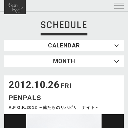
SCHEDULE
CALENDAR
2026.08
MONTH
SUN
MON
TUE
WED
THU
FRI
SAT
1
2012.10.26
2
3
4
5
6
7
8
FRI
9
10
11
12
13
14
15
PENPALS
16
17
18
19
20
21
22
23
24
25
26
27
28
29
A.F.O.K.2012 ～俺たちのリハビリ―ナイト～
30
31