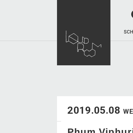
SCH
2019.05.08
W
Phum Viphur