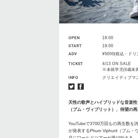
OPEN
18:00
START
19:00
ADV
¥5000(税込・ド
TICKET
4/13 ON SALE
※未就学児(6歳未
INFO
クリエイティブマン 0
天性の歌声とハイブリッドな音楽性で人
（プム・ヴィプリット）、待望の再
YouTubeで3700万回もの再生数
が発表するPhum Viphurit
⽉にワールドツアーが再び始まる。