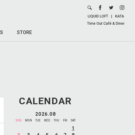
LIQUID LOFT
|
KATA
Time Out Café & Diner
S
STORE
CALENDAR
2026.08
SUN
MON
TUE
WED
THU
FRI
SAT
1