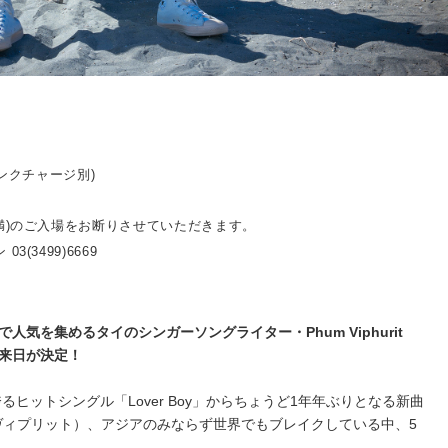
リンクチャージ別)
満)のご入場をお断りさせていただきます。
3(3499)6669
気を集めるタイのシンガーソングライター・Phum Viphurit
来⽇が決定！
を誇るヒットシングル「Lover Boy」からちょうど1年年ぶりとなる新曲
（プム・ヴィプリット）、アジアのみならず世界でもブレイクしている中、5