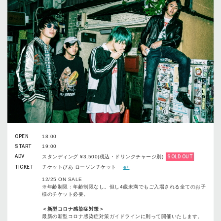
OPEN
18:00
START
19:00
ADV
スタンディング ¥3,500(税込・ドリンクチャージ別)
SOLD OUT
TICKET
チケットぴあ ローソンチケット
e+
12/25 ON SALE
※年齢制限：年齢制限なし。但し4歳未満でもご入場される全てのお子
様のチケット必要。
＜新型コロナ感染症対策＞
最新の新型コロナ感染症対策ガイドラインに則って開催いたします。