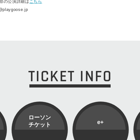
昼の部の公演詳細は
こちら
@playgoose.jp
TICKET INFO
ローソン
e+
チケット