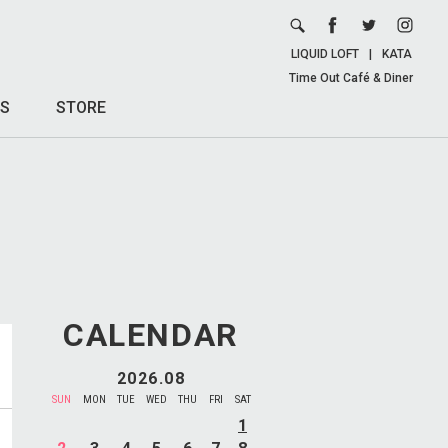
LIQUID LOFT
|
KATA
Time Out Café & Diner
S
STORE
CALENDAR
2026.08
SUN
MON
TUE
WED
THU
FRI
SAT
1