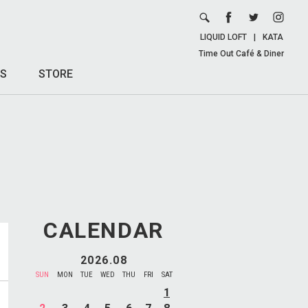
LIQUID LOFT
|
KATA
Time Out Café & Diner
S
STORE
CALENDAR
2026.08
SUN
MON
TUE
WED
THU
FRI
SAT
1