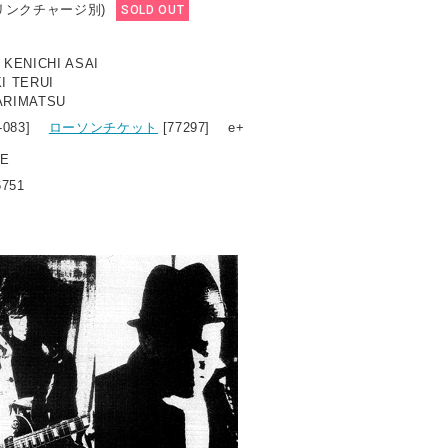
ドリンクチャージ別)
SOLD OUT
r：KENICHI ASAI
I TERUI
ARIMATSU
7-083]
ローソンチケット
[77297] e+
LE
6751