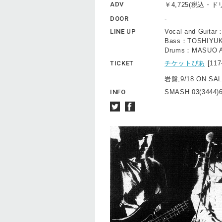
ADV
￥4,725(税込・
DOOR
-
LINE UP
Vocal and Guita
Bass：TOSHIYUK
Drums：MASUO 
TICKET
チケットぴあ
[11
岩盤,9/18 ON SA
INFO
SMASH 03(3444)