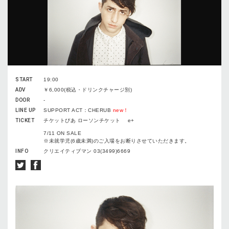
START
19:00
ADV
￥6,000(税込・ドリンクチャージ別)
DOOR
-
LINE UP
SUPPORT ACT：CHERUB
new！
TICKET
チケットぴあ ローソンチケット e+
7/11 ON SALE
※未就学児(6歳未満)のご入場をお断りさせていただきます。
INFO
クリエイティブマン 03(3499)6669