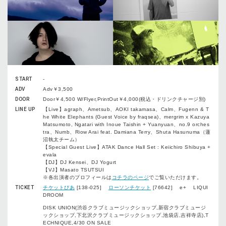
START
-
ADV
Adv￥3,500
DOOR
Door￥4,500 W/Flyer,PrintOut￥4,000(税込・ドリンクチャージ別)
LINE UP
【Live】agraph、Ametsub、AOKI takamasa、Calm、Fugenn & T
he White Elephants (Guest Voice by fraqsea)、mergrim x Kazuya
Matsumoto, Ngatari with Inoue Taishin + Yuanyuan、no.9 orches
tra、Numb、Riow Arai feat. Damiana Terry、Shuta Hasunuma（蓮
沼執太チーム）
【Special Guest Live】ATAK Dance Hall Set : Keiichiro Shibuya +
evala
【DJ】DJ Kensei、DJ Yogurt
【VJ】Masato TSUTSUI
※各出演者のプロフィールは
コチラのページ
でご覧いただけます。
TICKET
チケットぴあ
[138-025]
ローソンチケット
[76642] e+ LIQUI
DROOM
DISK UNION(渋谷クラブミュージックショップ,新宿クラブミュージ
ックショップ,下北沢クラブミュージックショップ,池袋店,吉祥寺店),T
ECHNIQUE,4/30 ON SALE