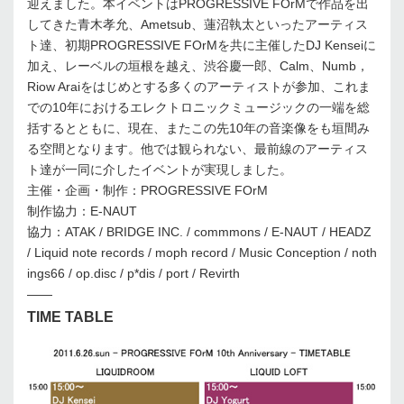
迎えました。本イベントはPROGRESSIVE FOrMで作品を出
してきた青木孝允、Ametsub、蓮沼執太といったアーティス
ト達、初期PROGRESSIVE FOrMを共に主催したDJ Kenseiに
加え、レーベルの垣根を越え、渋谷慶一郎、Calm、Numb，
Riow Araiをはじめとする多くのアーティストが参加、これま
での10年におけるエレクトロニックミュージックの一端を総
括するとともに、現在、またこの先10年の音楽像をも垣間み
る空間となります。他では観られない、最前線のアーティス
ト達が一同に介したイベントが実現しました。
主催・企画・制作：PROGRESSIVE FOrM
制作協力：E-NAUT
協力：ATAK / BRIDGE INC. / commmons / E-NAUT / HEADZ
/ Liquid note records / moph record / Music Conception / noth
ings66 / op.disc / p*dis / port / Revirth
——
TIME TABLE