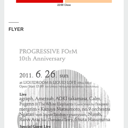
——–
FLYER