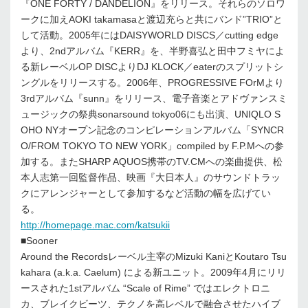
『ONE FORTY / DANDELION』をリリース。それらのソロワ
ークに加えAOKI takamasaと渡辺充らと共にバンド”TRIO”と
して活動。2005年にはDAISYWORLD DISCS／cutting edge
より、2ndアルバム『KERR』を、半野喜弘と田中フミヤによ
る新レーベルOP DISCよりDJ KLOCK／eaterのスプリットシ
ングルをリリースする。2006年、PROGRESSIVE FOrMより
3rdアルバム『sunn』をリリース、電子音楽とアドヴァンスミ
ュージックの祭典sonarsound tokyo06にも出演、UNIQLO S
OHO NYオープン記念のコンピレーションアルバム「SYNCR
O/FROM TOKYO TO NEW YORK」compiled by F.P.Mへの参
加する。またSHARP AQUOS携帯のTV.CMへの楽曲提供、松
本人志第一回監督作品、映画『大日本人』のサウンドトラッ
クにアレンジャーとして参加するなど活動の幅を広げてい
る。
http://homepage.mac.com/katsukii
■Sooner
Around the Recordsレーベル主宰のMizuki KaniとKoutaro Tsu
kahara (a.k.a. Caelum) による新ユニット。2009年4月にリリ
ースされた1stアルバム “Scale of Rime” ではエレクトロニ
カ、ブレイクビーツ、テクノを高レベルで融合させたハイブ