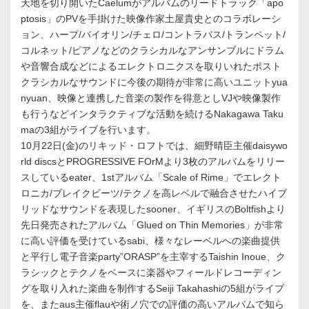
天地を切り開いたCaelumがアルバムのリードトラック「apo
ptosis」のPVを手掛けた映像作家土屋貴史とのコラボレーシ
ョン、ハープ/バイオリン/チェロ/コントラバス/トランペット/
コルネット/ピアノなどのクラシカルなアンサンブルにドラム
や音響合成などによるエレクトロニクスを取りいれたポスト
クラシカルなサウンドに今後の期待が非常に高いユニットyua
nyuan、映像と連携した音楽の製作を得意としVJや映像製作
も行うなどインタラクティブな活動を続けるNakagawa Taku
maの3組がライブを行います。
10月22日(金)のリキッド・ロフトでは、細野晴臣主催daisywo
rld discsとPROGRESSIVE FOrMより3枚のアルバムをリリー
スしているeater、1stアルバム「Scale of Rime」でエレクト
ロニカ/ブレイクビーツ/テクノを高レベルで融合させたハイブ
リッドなサウンドを表現したsooner、イギリスのBoltfishより
先日発売されたアルバム「Glued on Thin Memories」が非常
に高い評価を受けているsabi、様々なレーベルへの楽曲提供
と平行し電子音楽party”ORASP”を主宰するTaishin Inoue、ク
ラシックとテクノをベースに楽器やフィールドレコーディン
グを取り入れた楽曲を制作するSeiji Takahashiの5組がライブ
を、またaus主催flauや術ノ穴での評価の高いアルバムで知ら