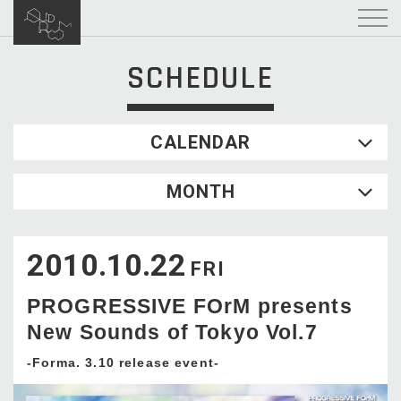
SCHEDULE
CALENDAR
2026.08
MONTH
SUN
MON
TUE
WED
THU
FRI
SAT
1
2010.10.22
2
3
4
5
6
7
8
FRI
9
10
11
12
13
14
15
PROGRESSIVE FOrM presents
16
17
18
19
20
21
22
New Sounds of Tokyo Vol.7
23
24
25
26
27
28
29
30
31
-Forma. 3.10 release event-