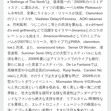
e Nothings of The North”は、坂本龍一の「2009年のベストデ
ィスク」に選出され、ドイツの老舗レーベルMille Plateauxか
ら今年5月、見事にライセンス・リリースが決定。Clammbon
のリミックスや、Vladislav DelayやFennesz、AOKI takamas
a、竹村延和、つじこのりこ等との共演を重ねる。d.v.dやworl
d’s end girlfriendなどで活躍するドラマーJimanicaとのコラボ
レー ションも始まり、Jimanica×Ametsubとしてのミニアル
バムが2007年にリリース。初ライブではPARA、clammbon、
toeと共演。また、sonarsound tokyo、Sense Of Wonder、渚
音楽祭、Summer Sonic 09などの大型フェスティバルにも出
演を果たし、2008年夏にはアイスランドでのライブも敢行。
新たに始まった音楽フェスティバル、De La Fantasiaでは、
高橋幸宏や小山田圭吾(Cornelius)、Ryoji Ikeda、Carsten Nic
olaiらと共演。そのライブは大きな反響を呼び、2009年の大
型カウントダウンイベントへ、Mixmaster Morris やDJKrush
らと共に出演という成果を収める。暗く美しい唯一無二の世
界観と、壮大な情景を描写する様な音楽性はアンダーグラウ
ンドなファンから絶大な支持を仰ぎ、リアルタイム /即興性な
どを重視した、エレクトロニック・ミュージックの根底から
決してブレる事のない姿勢は、大きな注目を集めている。