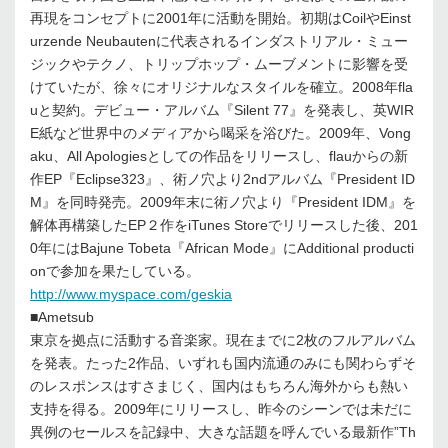
再現をコンセプトに2001年に活動を開始。初期はCoilやEinst
urzende Neubautenに代表されるインダストリアル・ミュー
ジックやテクノ、トリップホップ・ムーブメントに影響を受
けていたが、徐々にオリジナルなスタイルを確立。2008年fla
uと契約。デビュー・アルバム『Silent 77』を発表し、英WIR
E紙など世界中のメディアから喝采を浴びた。2009年、Vong
aku、All Apologiesとしての作品をリリースし、flauからの新
作EP『Eclipse323』、術ノ穴より2ndアルバム『President ID
M』を同時発売。2009年末に術ノ穴より『President IDM』を
解体再構築したEP２作をiTunes Storeでリリースした後、201
0年にはBajune Tobeta『African Mode』にAdditional producti
onで参加を果たしている。
http://www.myspace.com/geskia
■Ametsub
東京を拠点に活動する音楽家。現在までに2枚のフルアルバム
を発表。たった2作品、いずれも国内流通のみにも関わらずそ
のレスポンスはすさまじく、国内はもちろん海外からも熱い
支持を得る。2009年にリリースし、昨今のシーンでは未だに
異例のセールスを記録中、大きな話題を呼んでいる最新作”Th