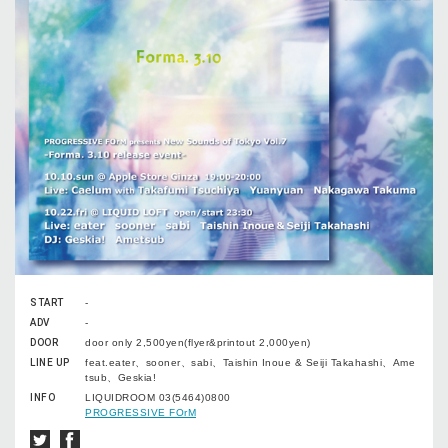
START
-
ADV
-
DOOR
door only 2,500yen(flyer&printout 2,000yen)
LINE UP
feat.eater、sooner、sabi、Taishin Inoue & Seiji Takahashi、Ame
tsub、Geskia!
INFO
LIQUIDROOM 03(5464)0800
PROGRESSIVE FOrM