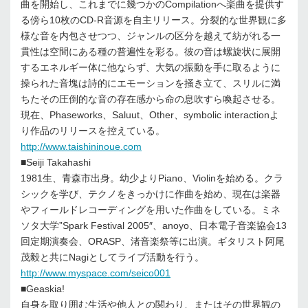
曲を開始し、これまでに幾つかのCompilationへ楽曲を提供す
る傍ら10枚のCD-R音源を自主リリース。分裂的な世界観に多
様な音を内包させつつ、ジャンルの区分を越えて紡がれる一
貫性は空間にある種の普遍性を彩る。彼の音は螺旋状に展開
するエネルギー体に他ならず、大気の振動を手に取るように
操られた音塊は詩的にエモーションを掻き立て、スリルに満
ちたその圧倒的な音の存在感から命の息吹すら喚起させる。
現在、Phaseworks、Saluut、Other、symbolic interactionよ
り作品のリリースを控えている。
http://www.taishininoue.com
■Seiji Takahashi
1981生、青森市出身。幼少よりPiano、Violinを始める。クラ
シックを学び、テクノをきっかけに作曲を始め、現在は楽器
やフィールドレコーディングを用いた作曲をしている。ミネ
ソタ大学”Spark Festival 2005″、anoyo、日本電子音楽協会13
回定期演奏会、ORASP、渚音楽祭等に出演。ギタリスト阿尾
茂毅と共にNagiとしてライブ活動を行う。
http://www.myspace.com/seico001
■Geaskia!
自身を取り囲む生活や他人との関わり、またはその世界観の