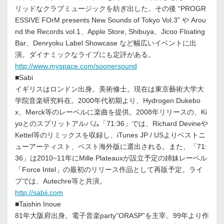
リッドなクラブミュージックを紡ぎ出した。その後 “PROGR
ESSIVE FOrM presents New Sounds of Tokyo Vol.3” や Arou
nd the Records vol.1、Apple Store, Shibuya、Jicoo Floating
Bar、Denryoku Label Showcase など幅広いイベントに出
演。ダイナミックなライブにも定評がある。
http://www.myspace.com/soonersound
■Sabi
イギリスはロンドン出身。美術修士。現在は東京藝術大学大
学院音楽研究科在。2000年代初期より、Hydrogen Dukebo
x、Merck等のレーベルに楽曲を提供。2008年リリースの、Ki
yoとのスプリットアルバム「71:36」では、Richard Devineや
Kettel等のリミックスを収録し、iTunes JP / USよりベストニ
ューアーティスト、ベスト海外版に選出される。また、「71:
36」は2010~11年にMille Plateauxが設立予定の姉妹レーベル
「Force Intel」の最初のリリース作品として再販予定。ライ
ブでは、Autechre等と共演。
http://sabii.com
■Taishin Inoue
81年大阪府出身。電子音楽party”ORASP”を主宰。99年より作