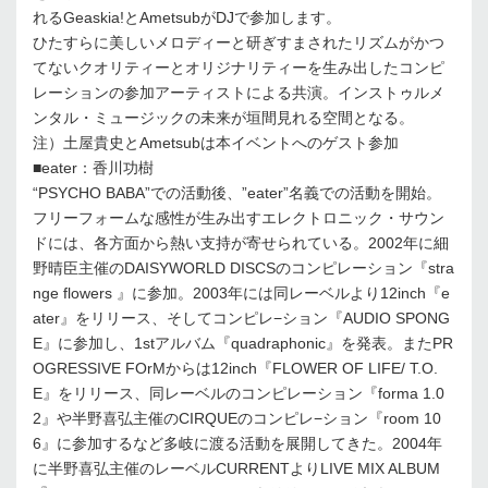
れるGeaskia!とAmetsubがDJで参加します。
ひたすらに美しいメロディーと研ぎすまされたリズムがかつ
てないクオリティーとオリジナリティーを生み出したコンピ
レーションの参加アーティストによる共演。インストゥルメ
ンタル・ミュージックの未来が垣間見れる空間となる。
注）土屋貴史とAmetsubは本イベントへのゲスト参加
■eater：香川功樹
“PSYCHO BABA”での活動後、”eater”名義での活動を開始。
フリーフォームな感性が生み出すエレクトロニック・サウン
ドには、各方面から熱い支持が寄せられている。2002年に細
野晴臣主催のDAISYWORLD DISCSのコンピレーション『stra
nge flowers 』に参加。2003年には同レーベルより12inch『e
ater』をリリース、そしてコンピレ−ション『AUDIO SPONG
E』に参加し、1stアルバム『quadraphonic』を発表。またPR
OGRESSIVE FOrMからは12inch『FLOWER OF LIFE/ T.O.
E』をリリース、同レーベルのコンピレーション『forma 1.0
2』や半野喜弘主催のCIRQUEのコンピレ−ション『room 10
6』に参加するなど多岐に渡る活動を展開してきた。2004年
に半野喜弘主催のレーベルCURRENTよりLIVE MIX ALBUM