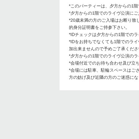
*このパーティーは、夕方からの1
*夕方からの1階でのライヴ公演に
*20歳未満の方のご入場はお断り致
的身分証明書をご持参下さい。
*IDチェックは夕方からの1階での
*IDをお持ちでなくても1階での
加出来ませんので予めご了承くださ
*夕方からの1階でのライヴ公演の
*会場付近でのお待ち合わせ及び立
*会場には駐車、駐輪スペースはご
方の妨げ及び近隣の方のご迷惑にな