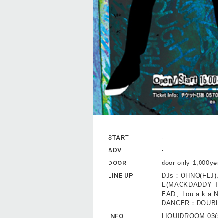
START
-
ADV
-
DOOR
door only 1,000ye
LINE UP
DJs：OHNO(FLJ
E(MACKDADDY T
EAD、Lou a.k.a 
DANCER：DOUBL
INFO
LIQUIDROOM 03(