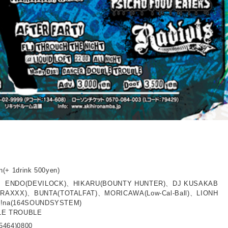
n(+ 1drink 500yen)
)、ENDO(DEVILOCK)、HIKARU(BOUNTY HUNTER)、DJ KUSAKAB
RAXXX)、BUNTA(TOTALFAT)、MORICAWA(Low-Cal-Ball)、LIONH
N!na(164SOUNDSYSTEM)
E TROUBLE
5464)0800