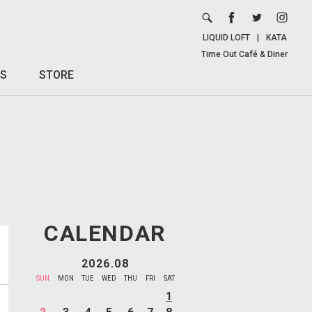
LIQUID LOFT
|
KATA
Time Out Café & Diner
S
STORE
CALENDAR
2026.08
SUN
MON
TUE
WED
THU
FRI
SAT
1