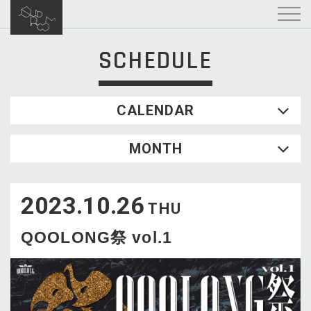
SCHEDULE
CALENDAR
2026.08
MONTH
SUN
MON
TUE
WED
THU
FRI
SAT
1
2023.10.26
2
3
4
5
6
7
8
THU
9
10
11
12
13
14
15
QOOLONG祭 vol.1
16
17
18
19
20
21
22
23
24
25
26
27
28
29
30
31