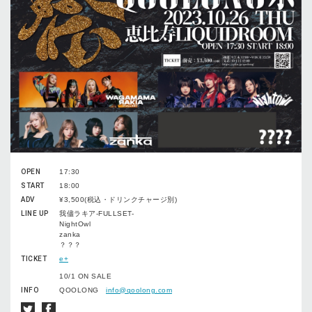
OPEN
17:30
START
18:00
ADV
¥3,500(税込・ドリンクチャージ別)
LINE UP
我儘ラキア-FULLSET-
NightOwl
zanka
？？？
TICKET
e+
10/1 ON SALE
INFO
QOOLONG
info@qoolong.com