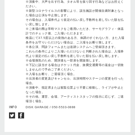
※演奏中、大声を出す行為、タオル等を振り回す行為などはお控えく
ださい。
※新型コロナウイルスの影響により、該当施設が開催自粛対象となっ
た場合は公演を中止致します。
その場合は、入場券代より規定の払い戻し手数料を差し引いた額を払
い戻し致します。
※ご来場の際は常時マスクをご着用いただき、サーモグラフィ・体温
計でのチェック後、ご入場いただきます。
検温にて37.5度以上の発熱のある方、体調のすぐれない方、また入場
条件をお守りいただけない場合は、ご入場をお断り致します。
※各公演、問診フォームまたは追跡システムへご登録頂きます。
これらの条件によりご入場いただけないと判断された場合は、入場券
代より規定の払い戻し手数料を差し引いた額を払い戻し致します。
※会場換気のため、開演後も一部扉を開放致します。
※下記に該当する場合はチケット代金、旅費交通費等の返金は一切致
しませんので予めご了承ください。
※入場をお断り、ご退場頂く場合。
※出演者の変更及びキャンセル、出演時間やステージの変更を行った
場合。
※演奏中、指定席または観覧位置より不要に移動し、ライブが中止と
なった場合。
※その他、運営、会場、アーティストスタッフの指示に応じず、ご退
場頂く場合。
INFO
DISK GARAGE / 050-5533-0888