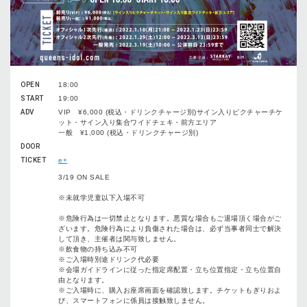
OPEN
18:00
START
19:00
ADV
VIP ¥6,000 (税込・ドリンクチャージ別)サイン入りピクチャーチケ
ット・サイン入り集合ワイドチェキ・前方エリア
一般 ¥1,000 (税込・ドリンクチャージ別)
DOOR
TICKET
e+
3/19 ON SALE
※未就学児童以下入場不可
※危険行為は一切禁止となります。悪質な場合もご退場頂く場合がご
ざいます。危険行為により負傷された場合は、必ず当事者同士で解決
して頂き、主催者は関与致しません。
※飲食物の持ち込み不可
※ご入場時別途ドリンク代必要
※会場ガイドラインに従った指定席配置・立ち位置指定・立ち位置自
由となります。
※ご入場時に、購入お座席画面を確認致します。チケットもぎりおよ
び、スマートフォンに係員は接触致しません。