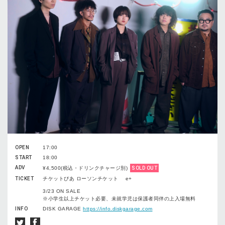
OPEN
17:00
START
18:00
ADV
¥4,500(税込・ドリンクチャージ別)
SOLD OUT
TICKET
チケットぴあ ローソンチケット e+
3/23 ON SALE
※小学生以上チケット必要、未就学児は保護者同伴の上入場無料
INFO
DISK GARAGE
https://info.diskgarage.com