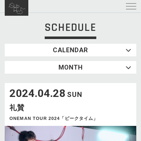
SCHEDULE
CALENDAR
2026.08
MONTH
SUN
MON
TUE
WED
THU
FRI
SAT
1
2024.04.28
2
3
4
5
6
7
8
SUN
9
10
11
12
13
14
15
礼賛
16
17
18
19
20
21
22
23
24
25
26
27
28
29
ONEMAN TOUR 2024「ピークタイム」
30
31