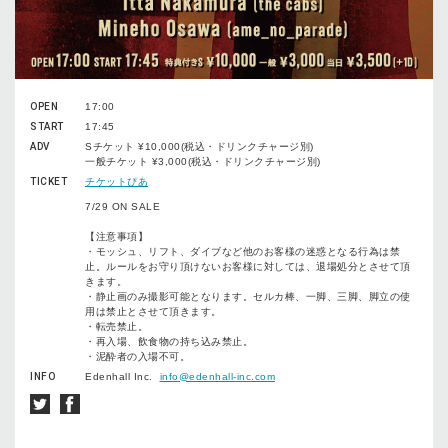
OPEN
17:00
START
17:45
ADV
Sチケット ¥10,000(税込・ドリンクチャージ別)
一般チケット ¥3,000(税込・ドリンクチャージ別)
TICKET
チケットぴあ
7/29 ON SALE
【注意事項】
・モッシュ、リフト、ダイブなど他のお客様の迷惑となる行為は禁
止。ルールをお守り頂けないお客様に対しては、退場処分とさせて頂
きます。
・静止画のみ撮影可能となります。セルカ棒、一脚、三脚、脚立の使
用は禁止とさせて頂きます。
・転売禁止。
・再入場、飲食物の持ち込み禁止。
・泥酔者の入場不可。
INFO
Edenhall Inc.
info@edenhall-inc.com