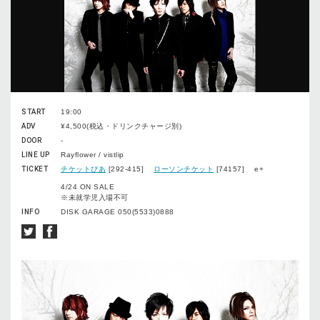
START
19:00
ADV
¥4,500(税込・ドリンクチャージ別)
DOOR
-
LINE UP
Rayflower / vistlip
TICKET
チケットぴあ
[292-415]
ローソンチケット
[74157] e+
4/24 ON SALE
※未就学児入場不可
INFO
DISK GARAGE 050(5533)0888