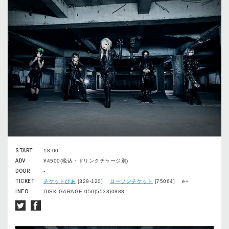
START
18:00
ADV
¥4500(税込・ドリンクチャージ別)
DOOR
-
TICKET
チケットぴあ
[329-120]
ローソンチケット
[75064] e+
INFO
DISK GARAGE 050(5533)0888