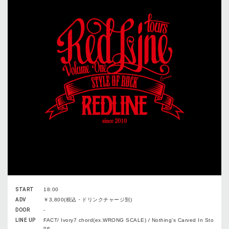
START
18:00
ADV
￥3,800(税込・ドリンクチャージ別)
DOOR
-
LINE UP
FACT/ Ivory7 chord(ex.WRONG SCALE) / Nothing’s Carved In Sto
ne