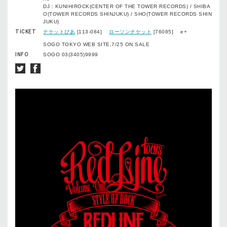
DJ：KUNIHIROCK(CENTER OF THE TOWER RECORDS) / SHIBA
O(TOWER RECORDS SHINJUKU) / SHO(TOWER RECORDS SHIN
JUKU)
TICKET
チケットぴあ
[113-084]
ローソンチケット
[76085] e+
SOGO TOKYO WEB SITE,7/25 ON SALE
INFO
SOGO 03(3405)9999