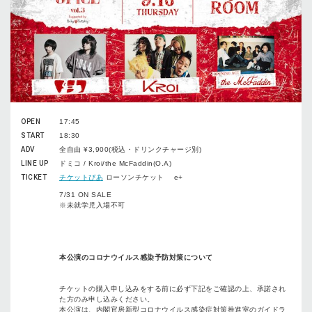
OPEN
17:45
START
18:30
ADV
全自由 ¥3,900(税込・ドリンクチャージ別)
LINE UP
ドミコ / Kroi/the McFaddin(O.A)
TICKET
チケットぴあ
ローソンチケット e+
7/31 ON SALE
※未就学児入場不可
本公演のコロナウイルス感染予防対策について
チケットの購入申し込みをする前に必ず下記をご確認の上、承諾され
た方のみ申し込みください。
本公演は、内閣官房新型コロナウイルス感染症対策推進室のガイドラ