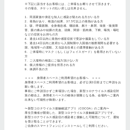
※下記に該当するお客様には、ご来場をお断りさせて頂きます。
その場合、チケットの払い戻しは出来ません。
1. 同居家族や身近な知人に感染が疑われる方がいる方
2. 発熱があり、検温の結果、37.5℃以上の発熱がある方
3. 咳、呼吸困難、全身倦怠感、咽頭痛、⿐汁・⿐閉、味覚・嗅覚障
害、眼の痛みや結膜の充血、頭痛、関節・筋肉痛、下痢、嘔気・嘔吐
などの症状をお持ちの方
4. 過去14日以内に発熱や感冒症状で受診や服薬をしている方
5. 過去14日以内に政府から入国制限や入国後の観察期間を必要する
国、地域等への渡航、又当該在住者との濃厚接触がある方
6. ご来場時にマスク（もしくはフェイスガード）を着用されていない
方
7. ご入場時の検温にご協力頂けない方
8. 個人情報のご提供を拒否される方
9. 体調不良の方
＝＝＝ 身障者スペースご利用希望のお客様へ ＝＝＝
身障者スペースご利用希望のお客様は、必ず公演3日前までに申請をお
願い致します。
事前にご申請頂かずご来場頂いた場合、新型コロナウイルス感染症対
策の都合上、身障者スペースの確保が困難となる為、会場内へご案内
出来ない可能性が御座います。
〜新型コロナウイルス接触確認アプリ（COCOA）のご案内〜
厚生労働省が開発した、新型コロナウイルス接触確認アプリです。
新型コロナウイルス感染症の感染者と接触した可能性について、通知
を受け取ることができます。
ご自身のスマートフォンにインストールしてご利用ください。