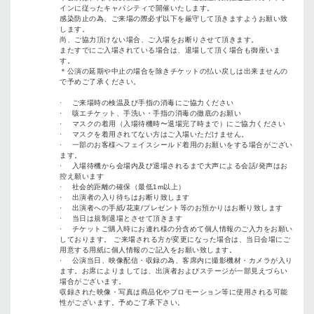
インに従ったキャパシティで開催いたします。
感染防止の為、ご来場の際必ず以下を厳守して頂きますようお願い致
します。
尚、ご協力頂けない場合、ご入場をお断りさせて頂きます。
またすでにご入場されている場合は、退場して頂く場合も御座いま
す。
＊公演の延期や中止の場合を除きチケットの払い戻しは出来ませんの
で予めご了承ください。
· ご来場時の検温及び手指の消毒にご協力ください
· 咳エチケット、手洗い・手指の消毒の徹底のお願い
· マスクの着用（入場待機時〜退場完了時まで）にご協力ください
· マスクを着用されてない方はご入場いただけません。
· 一部のお客様へフェイスシールド着用のお願いをする場合がござい
ます。
· 入場待機から会場内及び退場されるまで大声による会話/発声はお
控え願います
· 社会的距離の確保（最低1m以上）
· 出演者の入り待ちはお断り致します
· 出演者への手紙/花束/プレゼント等のお預かりはお断り致します
· 当日は規制退場とさせて頂きます
· チケットご購入時にお連れ様の分含めて個人情報のご入力をお願い
しております。 ご来場される方が変更になった場合は、当日会場にご
用意する用紙に個人情報のご記入をお願い致します。
· 公演当日、映像配信・収録の為、客席内に撮影機材・カメラが入り
ます。お席によりましては、出演者およびステージが一部見えづらい
場合がございます。
収録された映像・写真は商品化やプロモーション等に使用される可能
性がございます。予めご了承下さい。