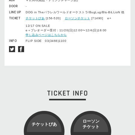
ADV
￥3,000(税込・ドリンクチャージ別)
DOOR
-
LINE UP
DOG in Theパラレルワールドオーケストラ/BugLug/Blu-BiLLioN 他
TICKET
チケットぴあ
[156-520]
ローソンチケット
[71490] e+
12/17 ON SALE
e＋プレオーダー受付：11/20(日)12:00〜12/4(日)18:00
申し込みページはこちらから
INFO
FLIP SIDE 03(3466)1100
TICKET INFO
ローソン
チケットぴあ
チケット