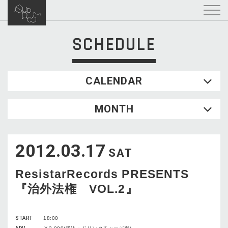
SCHEDULE
CALENDAR
2026.08
MONTH
SUN
MON
TUE
WED
THU
FRI
SAT
1
2012.03.17
2
3
4
5
6
7
8
SAT
9
10
11
12
13
14
15
ResistarRecords PRESENTS
16
17
18
19
20
21
22
『治外法権 VOL.2』
23
24
25
26
27
28
29
30
31
START
18:00