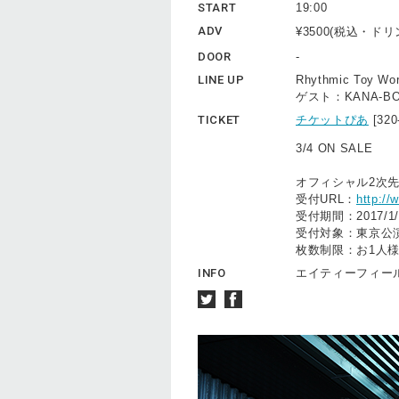
START
19:00
ADV
¥3500(税込・ド
DOOR
-
LINE UP
Rhythmic Toy Wor
ゲスト：KANA-B
TICKET
チケットぴあ
[32
3/4 ON SALE
オフィシャル2次
受付URL：
http://w
受付期間：2017/1/
受付対象：東京公
枚数制限：お1人様
INFO
エイティーフィールド 