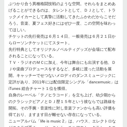
ぶつかり合う異種格闘技戦のような空間。それらをまとめあ
げることができるのは、タレントとして、ＤＪとして、トラ
ックメイカーとして真摯に活動してきたふかわだからこそだ
ろう。音楽、夏フェス好きにはぜひ一度、この空間を味わっ
てほしい。
チケットの先行発売は６月１４日、一般発売は６月２１日か
らローソンチケットにてスタート。
先行特典としてオリジナルノベルティグッズが会場にて配布
されることになっている。
ＴＶ・ラジオのＭＣに加え、今年は舞台にも出演する他、Ｄ
Ｊや楽曲プロデュースをするなど、多岐に渡った活動を展
開。キャッチーでせつないメロディのダンスミュージックに
定評があり、2011年には配信限定シングル「dancemusic」は
iTunes 総合チャート１位を獲得。
自身のレーベル「テノヒラコード」を立ち上げ、幼少期から
のクラシックピアノとＤＪ歴１５年という彼ならでは路線を
開拓。その手腕・音楽性に対し音楽ファンからも高い評価を
得ており、ますます目が離せない存在になっている。
ニューアルバム「life is music 2」は、ハウス、エレクトロな