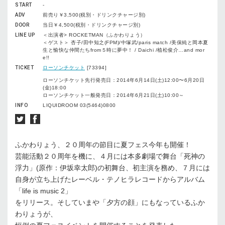
START
-
ADV
前売り￥3,500(税別・ドリンクチャージ別)
DOOR
当日￥4,500(税別・ドリンクチャージ別)
LINE UP
＜出演者> ROCKETMAN（ふかわりょう）
＜ゲスト＞ 杏子/田中知之(FPM)/中塚武/paris match /美保純と岡本夏
生と愉快な仲間たちfrom５時に夢中！ / Daichi /植松俊介…and mor
e!!
TICKET
ローソンチケット
[73394]
ローソンチケット先行発売日：2014年6月14日(土)12:00〜6月20日
(金)18:00
ローソンチケット一般発売日：2014年6月21日(土)10:00～
INFO
LIQUIDROOM 03(5464)0800
ふかわりょう、２０周年の節目に夏フェス今年も開催！
芸能活動２０周年を機に、４月には本多劇場で舞台「死神の
浮力」(原作：伊坂幸太郎)の初舞台、初主演を務め、７月には
自身が立ち上げたレーベル・テノヒラレコードからアルバム
「life is music 2」
をリリース。そしていまや「夕方の顔」にもなっているふか
わりょうが、