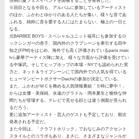
恒例の夏フェスイベントを開催することを発表した。
５回目となる今回も、アルバムに参加しているアーティスト
のほか、ふかわとゆかりのある人たちが集い、様々な音であ
ふれる、純粋に音を愛する人にはたまらない、極上の一日と
なる。
元BARBEE BOYS・スペシャルユニット福耳にも参加するロ
ックシンガーの杏子、国内外のクラブシーンを牽引する田中
知之(FPM)をはじめ、海外でも高く評価されているparis matc
hら豪華アーティス陣に加え、様々な方面から評価を受けてい
る中塚武。そしてヒップホップの本場・NYでも認められた実
力と、ネット＆ライブシーンにて国内外での人気を得ている
ヒューマンビートボクサーDaichiの参加が決定している。
また、ふかわがＭＣを務める人気情報番組「５時に夢中！」
からは女優・美保純、永遠のグラドル・岡本夏生と愉快な仲
間たちが登場する。テレビで見せる顔とは違う側面が見られ
るだろう。
更に追加アーティスト・芸人のゲストも予定しており、順次
発表される予定だ。
また今回は、「クラフトホリック」でおなじみのアクセント
スタイルとのコラボもあり、まさに、さまざまなジャンルが