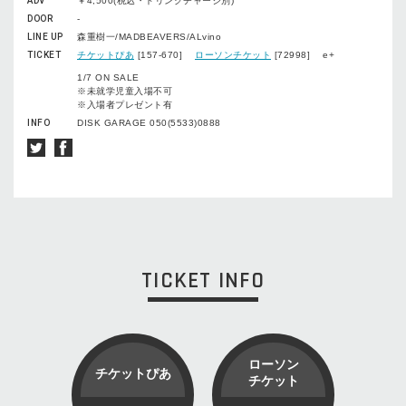
ADV
￥4,500(税込・ドリンクチャージ別)
DOOR
-
LINE UP
森重樹一/MADBEAVERS/ALvino
TICKET
チケットぴあ
[157-670]
ローソンチケット
[72998] e+
1/7 ON SALE
※未就学児童入場不可
※入場者プレゼント有
INFO
DISK GARAGE 050(5533)0888
TICKET INFO
ローソン
チケットぴあ
チケット