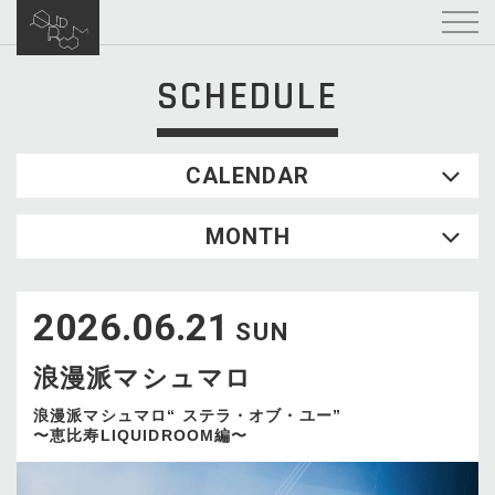
SCHEDULE
CALENDAR
2026.08
MONTH
SUN
MON
TUE
WED
THU
FRI
SAT
1
2026.06.21
2
3
4
5
6
7
8
SUN
9
10
11
12
13
14
15
浪漫派マシュマロ
16
17
18
19
20
21
22
23
24
25
26
27
28
29
浪漫派マシュマロ“ ステラ・オブ・ユー”
〜恵比寿LIQUIDROOM編〜
30
31