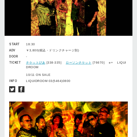
START
18:30
ADV
￥3,800(税込・ドリンクチャージ別)
DOOR
-
TICKET
チケットぴあ
[338-335]
ローソンチケット
[76670] e+ LIQUI
DROOM
10/11 ON SALE
INFO
LIQUIDROOM 03(5464)0800