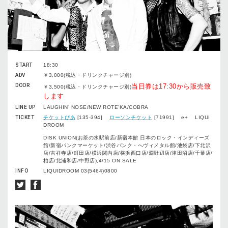
START
18:30
ADV
￥3,000(税込・ドリンクチャージ別)
DOOR
当日券は17:30から販売致
￥3,500(税込・ドリンクチャージ別)
します
LINE UP
LAUGHIN’ NOSE/NEW ROTE’KA/COBRA
TICKET
チケットぴあ
[135-394]
ローソンチケット
[71991] e+ LIQUI
DROOM
DISK UNION(お茶の水駅前店/新宿本館 日本のロック・インディーズ
館/新宿パンクマーケット/渋谷パンク・へヴィメタル館/池袋店/下北沢
店/吉祥寺店/町田店/横浜関内店/横浜西口店/淵野辺店/津田沼店/千葉店/
柏店/北浦和店/中野店),4/15 ON SALE
INFO
LIQUIDROOM 03(5464)0800