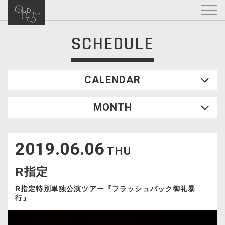
SCHEDULE
CALENDAR
2026.08
MONTH
SUN
MON
TUE
WED
THU
FRI
SAT
1
2019.06.06
2
3
4
5
6
7
8
THU
9
10
11
12
13
14
15
R指定
16
17
18
19
20
21
22
23
24
25
26
27
28
29
R指定特別単独公演ツアー『フラッシュバック御礼暴
⾏』
30
31