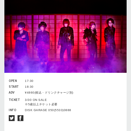
OPEN
17:30
START
18:30
ADV
¥4860(税込・ドリンクチャージ別)
TICKET
3/30 ON SALE
※5歳以上チケット必要
INFO
DISK GARAGE 050(5533)0888