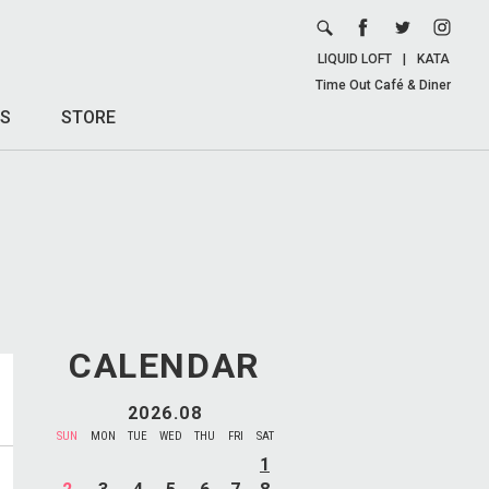
LIQUID LOFT
|
KATA
Time Out Café & Diner
S
STORE
CALENDAR
2026.08
SUN
MON
TUE
WED
THU
FRI
SAT
1