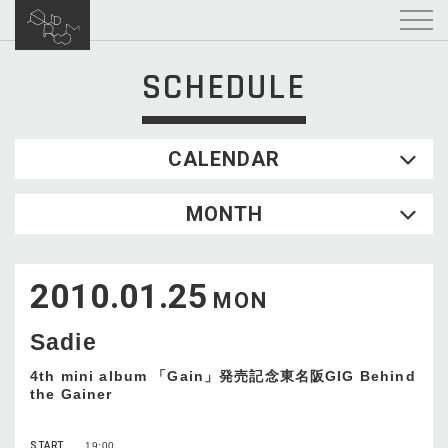
SCHEDULE
CALENDAR
2026.08
MONTH
SUN
MON
TUE
WED
THU
FRI
SAT
1
2010.01.25
2
3
4
5
6
7
8
MON
9
10
11
12
13
14
15
Sadie
16
17
18
19
20
21
22
23
24
25
26
27
28
29
4th mini album 「Gain」発売記念東名阪GIG Behind
the Gainer
30
31
START
19:00