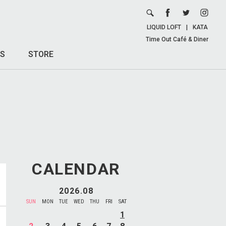
LIQUID LOFT
|
KATA
Time Out Café & Diner
S
STORE
CALENDAR
2026.08
SUN
MON
TUE
WED
THU
FRI
SAT
1