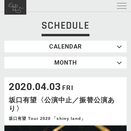
SCHEDULE
CALENDAR
2026.08
MONTH
SUN
MON
TUE
WED
THU
FRI
SAT
1
2020.04.03
2
3
4
5
6
7
8
FRI
9
10
11
12
13
14
15
坂口有望〈公演中止／振替公演あ
16
17
18
19
20
21
22
り〉
23
24
25
26
27
28
29
30
31
坂口有望 Tour 2020 「shiny land」