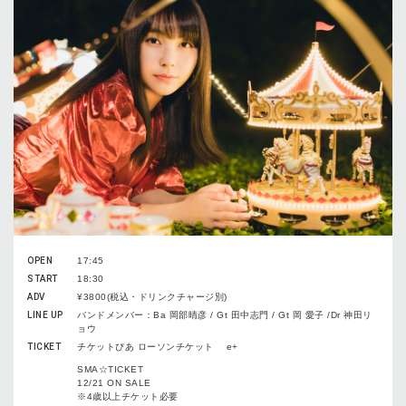
OPEN
17:45
START
18:30
ADV
¥3800(税込・ドリンクチャージ別)
LINE UP
バンドメンバー：Ba 岡部晴彦 / Gt 田中志門 / Gt 岡 愛子 /Dr 神田リ
ョウ
TICKET
チケットぴあ ローソンチケット e+
SMA☆TICKET
12/21 ON SALE
※4歳以上チケット必要