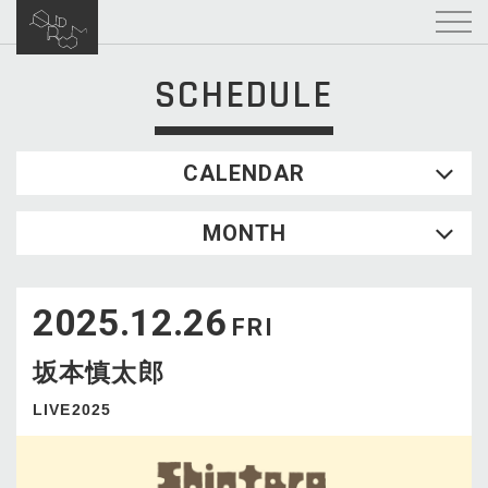
SCHEDULE
CALENDAR
2026.08
MONTH
SUN
MON
TUE
WED
THU
FRI
SAT
1
2025.12.26
2
3
4
5
6
7
8
FRI
9
10
11
12
13
14
15
坂本慎太郎
16
17
18
19
20
21
22
23
24
25
26
27
28
29
LIVE2025
30
31