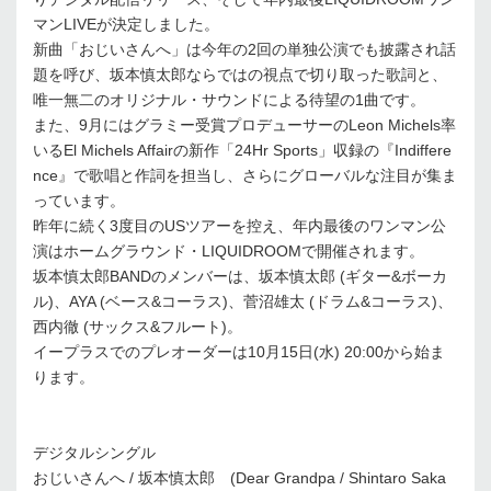
マンLIVEが決定しました。
新曲「おじいさんへ」は今年の2回の単独公演でも披露され話
題を呼び、坂本慎太郎ならではの視点で切り取った歌詞と、
唯一無二のオリジナル・サウンドによる待望の1曲です。
また、9月にはグラミー受賞プロデューサーのLeon Michels率
いるEl Michels Affairの新作「24Hr Sports」収録の『Indiffere
nce』で歌唱と作詞を担当し、さらにグローバルな注目が集ま
っています。
昨年に続く3度目のUSツアーを控え、年内最後のワンマン公
演はホームグラウンド・LIQUIDROOMで開催されます。
坂本慎太郎BANDのメンバーは、坂本慎太郎 (ギター&ボーカ
ル)、AYA (ベース&コーラス)、菅沼雄太 (ドラム&コーラス)、
西内徹 (サックス&フルート)。
イープラスでのプレオーダーは10月15日(水) 20:00から始ま
ります。
デジタルシングル
おじいさんへ / 坂本慎太郎 (Dear Grandpa / Shintaro Saka