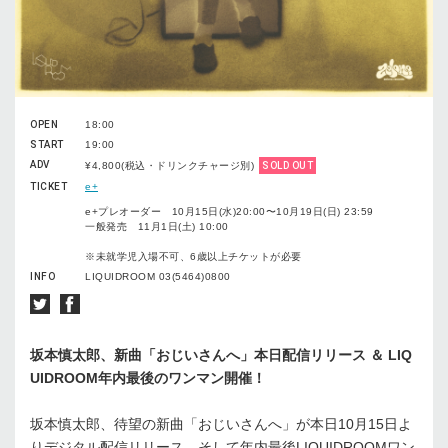
OPEN
18:00
START
19:00
ADV
¥4,800(税込・ドリンクチャージ別)
SOLD OUT
TICKET
e+
e+プレオーダー 10月15日(水)20:00〜10月19日(日) 23:59
一般発売 11月1日(土) 10:00
※未就学児入場不可、6歳以上チケットが必要
INFO
LIQUIDROOM 03(5464)0800
坂本慎太郎、新曲「おじいさんへ」本日配信リリース ＆ LIQ
UIDROOM年内最後のワンマン開催！
坂本慎太郎、待望の新曲「おじいさんへ」が本日10月15日よ
りデジタル配信リリース、そして年内最後LIQUIDROOMワン