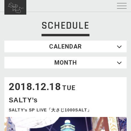
SCHEDULE
CALENDAR
2026.08
MONTH
SUN
MON
TUE
WED
THU
FRI
SAT
1
2018.12.18
2
3
4
5
6
7
8
TUE
9
10
11
12
13
14
15
SALTY’s
16
17
18
19
20
21
22
23
24
25
26
27
28
29
SALTY's SP LIVE「大さじ1000SALT」
30
31