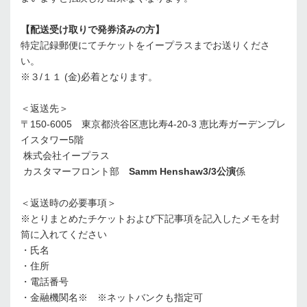
【配送受け取りで発券済みの方】
特定記録郵便にてチケットをイープラスまでお送りくださ
い。
※３/１１ (金)必着となります。
＜返送先＞
〒150-6005 東京都渋谷区恵比寿4-20-3 恵比寿ガーデンプレ
イスタワー5階
株式会社イープラス
カスタマーフロント部
Samm Henshaw3/3公演
係
＜返送時の必要事項＞
※とりまとめたチケットおよび下記事項を記入したメモを封
筒に入れてください
・氏名
・住所
・電話番号
・金融機関名※ ※ネットバンクも指定可