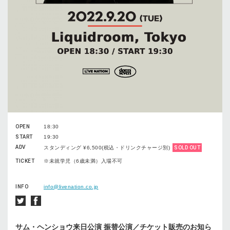
OPEN
18:30
START
19:30
ADV
スタンディング ¥6,500(税込・ドリンクチャージ別)
SOLD OUT
TICKET
※未就学児（6歳未満）入場不可
INFO
info@livenation.co.jp
サム・ヘンショウ来日公演
振替公演／チケット販売のお知ら