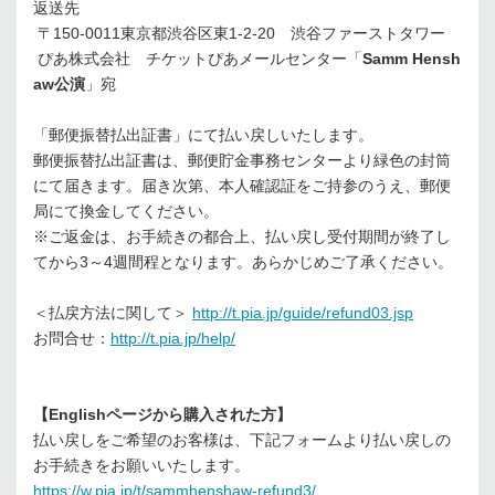
返送先
〒150-0011東京都渋谷区東1-2-20 渋谷ファーストタワー
ぴあ株式会社 チケットぴあメールセンター「
Samm Hensh
aw公演
」宛
「郵便振替払出証書」にて払い戻しいたします。
郵便振替払出証書は、郵便貯金事務センターより緑色の封筒
にて届きます。届き次第、本人確認証をご持参のうえ、郵便
局にて換金してください。
※ご返金は、お手続きの都合上、払い戻し受付期間が終了し
てから3～4週間程となります。あらかじめご了承ください。
＜払戻方法に関して＞
http://t.pia.jp/guide/refund03.jsp
お問合せ：
http://t.pia.jp/help/
【Englishページから購入された方】
払い戻しをご希望のお客様は、下記フォームより払い戻しの
お手続きをお願いいたします。
https://w.pia.jp/t/sammhenshaw-refund3/