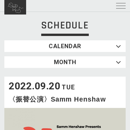
SCHEDULE
CALENDAR
2026.08
MONTH
SUN
MON
TUE
WED
THU
FRI
SAT
1
2022.09.20
2
3
4
5
6
7
8
TUE
9
10
11
12
13
14
15
〈振替公演〉Samm Henshaw
16
17
18
19
20
21
22
23
24
25
26
27
28
29
30
31