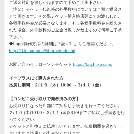
ご返金対応を致しかねますので予めご了承下さい。
（注２）チケット代以外の外手数料については全額ご返金さ
せて頂きます。その際チケット購入時店頭にてお渡しした、
各種手数料券が必要となります。もし各種手数料券を紛失さ
れた場合、外手数料のご返金は致しかねますので何卒ご了承
下さい。
◆Loppi操作方法の詳細は下記URLよりご確認ください。
http://l-tike.com/oc/lt/haraimodoshi/
お問い合わせ：ローソンチケット
https://faq.l-tike.com/
イープラスにて購入された方
払戻し期間：
２/１０（木）10:00 ～３/１１（金）
【コンビニ受け取りで発券済みの方】
お受取りになった店舗にて払戻し手続きを行ってください。
２/１０ (木)10:00～３/１１ (金)23:59までに払戻し手続きを行
ってください。
チケットと引換えに払戻しいたします。払戻期間を過ぎてし
まいますと払戻しが出来なくなります。