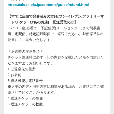
https://cloak.pia.jp/contents/guide/refund.html
【すでに店頭で発券済みの方(セブン-イレブン/ファミリーマ
ート/チケットぴあのお店)・配送受取の方】
３/１１ (金)必着で、下記住所(メールセンター)まで簡易書
留、宅配便、特定記録郵便でご返送ください。郵便振替払出
証書にてご返金いたします。
＊返送時の注意事項＊
チケット返送時に必ず下記の内容を記載したメモを同封いた
だきますようお願いします。
1.ご返金先の住所
2.お名前
3.連絡可能な電話番号
※メモの内容と同封内容に相違がある場合、お電話にてご確
認させて頂くことがあります。
4.返送チケットの単価
5.返送チケットの枚数