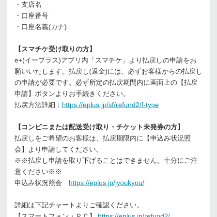
・支店名
・口座番号
・口座名義(カナ)
【スマチケ受け取りの方】
e+(イープラス)アプリ内「スマチケ」より払戻しの申請をお
願いいたします。払戻し(返金)には、必ずお客様からの払戻し
の申請が必要です。必ず所定の払戻期間内に画面上の【払戻
申請】ボタンよりお手続きください。
払戻方法詳細：
https://eplus.jp/sf/refund2/f-type
【コンビニまたは配送受け取り・チケット未発券の方】
払戻しをご希望のお客様は、払戻期限内に【申込み状況照
会】より申請してください。
※※払戻し申請を取り下げることはできません。十分にご注
意ください※※
申込み状況照会
https://eplus.jp/jyoukyou/
詳細は下記チャートよりご確認ください。
【スマートフォン・ＰＣ】
https://eplus.jp/refund2/