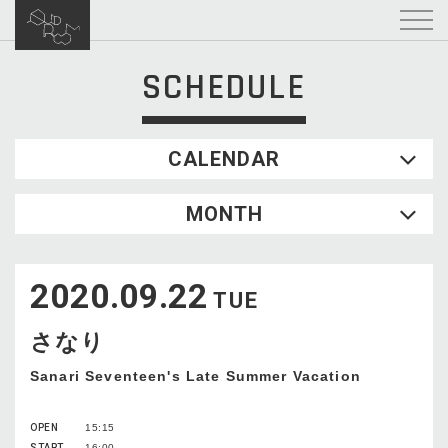
SCHEDULE
CALENDAR
2026.08
MONTH
SUN
MON
TUE
WED
THU
FRI
SAT
1
2020.09.22
2
3
4
5
6
7
8
TUE
9
10
11
12
13
14
15
さなり
16
17
18
19
20
21
22
23
24
25
26
27
28
29
Sanari Seventeen's Late Summer Vacation
30
31
OPEN
15:15
START
16:00