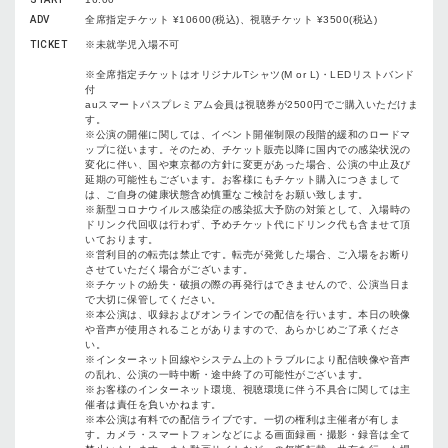
ADV
全席指定チケット ¥10600(税込)、視聴チケット ¥3500(税込)
TICKET
※未就学児入場不可
※全席指定チケットはオリジナルTシャツ(M or L)・LEDリストバンド
付
auスマートパスプレミアム会員は視聴券が2500円でご購入いただけま
す。
※公演の開催に関しては、イベント開催制限の段階的緩和のロードマ
ップに従います。そのため、チケット販売以降に国内での感染状況の
変化に伴い、国や東京都の方針に変更があった場合、公演の中止及び
延期の可能性もございます。お客様にもチケット購入につきまして
は、ご自身の健康状態含め慎重なご検討をお願い致します。
※新型コロナウイルス感染症の感染拡大予防の対策として、入場時の
ドリンク代回収は行わず、予めチケット代にドリンク代も含ませて頂
いております。
※営利目的の転売は禁止です。転売が発覚した場合、ご入場をお断り
させていただく場合がございます。
※チケットの紛失・破損の際の再発行はできませんので、公演当日ま
で大切に保管してください。
※本公演は、収録およびオンラインでの配信を行います。本日の映像
や音声が使用されることがありますので、あらかじめご了承くださ
い。
※インターネット回線やシステム上のトラブルにより配信映像や音声
の乱れ、公演の一時中断・途中終了の可能性がございます。
※お客様のインターネット環境、視聴環境に伴う不具合に関しては主
催者は責任を負いかねます。
※本公演は有料での配信ライブです。一切の権利は主催者が有しま
す。カメラ・スマートフォンなどによる画面録画・撮影・録音は全て