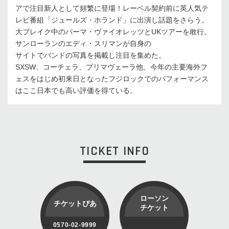
アで注目新人として頻繁に登場！レーベル契約前に英人気テ
レビ番組「ジュールズ・ホランド」に出演し話題をさらう。
大ブレイク中のパーマ・ヴァイオレッツとUKツアーを敢行。
サンローランのエディ・スリマンが自身の
サイトでバンドの写真を掲載し注目を集めた。
SXSW、コーチェラ、プリマヴェーラ他、今年の主要海外フ
ェスをはじめ初来日となったフジロックでのパフォーマンス
はここ日本でも高い評価を得ている。
TICKET INFO
ローソン
チケットぴあ
チケット
0570-02-9999