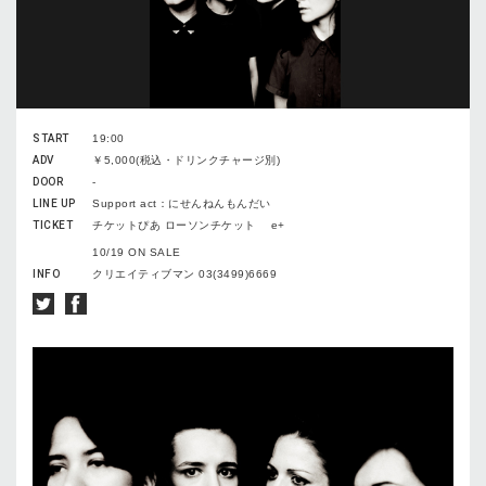
START
19:00
ADV
￥5,000(税込・ドリンクチャージ別)
DOOR
-
LINE UP
Support act：にせんねんもんだい
TICKET
チケットぴあ ローソンチケット e+
10/19 ON SALE
INFO
クリエイティブマン 03(3499)6669