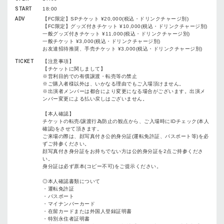
START
18:00
ADV
【FC限定】SPチケット ¥20,000(税込・ドリンクチャージ別)
【FC限定】グッズ付きチケット ¥10,000(税込・ドリンクチャージ別)
一般グッズ付きチケット ¥11,000(税込・ドリンクチャージ別)
一般チケット ¥3,000(税込・ドリンクチャージ別)
お友達招待推奨、手売チケット ¥3,000(税込・ドリンクチャージ別)
TICKET
【注意事項】
【チケットに関しまして】
※営利目的での有償譲渡・転売等の禁止
※ご購入者様以外は、いかなる理由でもご入場頂けません。
※出演者メンバーは都合により変更になる場合がございます。出演メ
ンバー変更による払い戻しはございません。
【本人確認】
チケットの転売/譲渡行為防止の観点から、ご入場時にIDチェック(本人
確認)をさせて頂きます。
ご来場の際は、顔写真付き公的身分証(運転免許証、パスポート等)を必
ずご持参ください。
顔写真付き身分証をお持ちでない方は公的身分証を2点ご持参くださ
い。
身分証は必ず原本(コピー不可)をご提示ください。
◎本人確認書類について
・運転免許証
・パスポート
・マイナンバーカード
・在留カードまたは外国人登録証明書
・特別永住者証明書