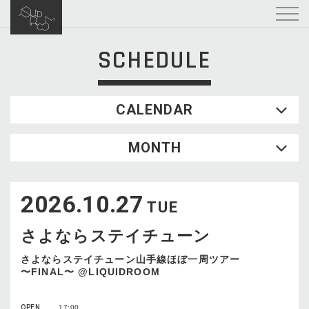
SCHEDULE
CALENDAR
2026.08
MONTH
SUN
MON
TUE
WED
THU
FRI
SAT
1
2026.10.27
2
3
4
5
6
7
8
TUE
9
10
11
12
13
14
15
さよならステイチューン
16
17
18
19
20
21
22
23
24
25
26
27
28
29
さよならステイチューン山手線ほぼ一周ツアー
〜FINAL〜 @LIQUIDROOM
30
31
OPEN
17:00