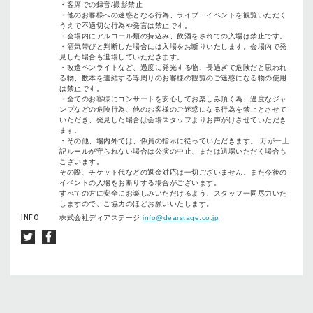
・客席での録音/撮影禁止
・他のお客様への迷惑となる行為、ライブ・イベントを観覧いただく
うえで不適切な行為や発言は禁止です。
・会場内にアルコール類の持込み、飲酒をされての入場は禁止です。
・酒気帯びと判断した場合には入場をお断りいたします。会場内で発
見した場合も退場していただきます。
・改造ペンライトなど、過度に発光する物、長過ぎて危険だと思われ
る物、数本を連結する等周りのお客様の観覧のご迷惑になる物の使用
は禁止です。
・全てのお客様にコンサートを安心してお楽しみ頂く為、過度なジャ
ンプなどの危険行為、他のお客様のご迷惑になる行為を禁止とさせて
いただき、発見した場合は会場スタッフよりお声がけさせていただき
ます。
・その他、場内外では、係員の指示に従っていただきます。 万が一上
記ルールが守られない場合は公演の中止、または退場いただく場合も
ございます。
その際、チケット代などの返金対応は一切ございません。また今後の
イベントの入場をお断りする場合がございます。
すべての方に安全にお楽しみいただけるよう、スタッフ一同尽力いた
しますので、ご協力のほどお願いいたします。
INFO
株式会社ディアステージ
info@dearstage.co.jp