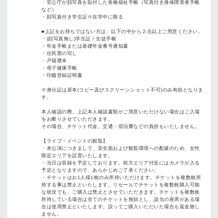
・官公庁が顔写真を貼付した各種福祉手帳（写真付き身体障害者手帳
など）
・顔写真付き学生証※在学中に限る
■上記をお持ちではない方は、以下の中から２点以上ご用意ください。
・(顔写真無し)学生証 / 生徒手帳
・年金手帳または基礎年金番号通知書
・住民票の写し
・戸籍謄本
・母子健康手帳
・印鑑登録証明書
※身分証は原本(コピー及びスクリーンショット不可)のみ有効となりま
す。
本人確認の際、上記本人確認書類がご用意いただけない場合はご入場
をお断りさせていただきます。
その場合、チケット代金、交通・宿泊費などの負担もいたしません。
【ライブ・イベントの観覧】
・本公演につきまして、安全面および観覧環境への配慮のため、女性
限定エリアを設置いたします。
・当日は収録を予定しております。前方エリア付近にはカメラが入る
予定となりますので、あらかじめご了承ください。
・チケットはお1人様1枚のみ所持いただけます。チケットを複数枚所
持する事は禁止といたします。リセールでチケットを複数枚購入可能
な状況でも、ご購入は禁止とさせていただきます。チケットを複数枚
所持している場合は全てのチケットを無効とし、該当の座席がある場
合は使用禁止といたします。誤ってご購入いただいた場合も返金致し
ません。