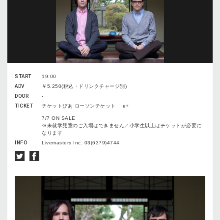
START
19:00
ADV
￥5,250(税込・ドリンクチャージ別)
DOOR
-
TICKET
チケットぴあ ローソンチケット e+
7/7 ON SALE
※未就学児童のご入場はできません／小学生以上はチケットが必要に
なります
INFO
Livemasters Inc. 03(6379)4744