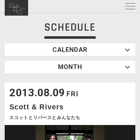
SCHEDULE
CALENDAR
2026.08
MONTH
SUN
MON
TUE
WED
THU
FRI
SAT
1
2013.08.09
2
3
4
5
6
7
8
FRI
9
10
11
12
13
14
15
Scott & Rivers
16
17
18
19
20
21
22
23
24
25
26
27
28
29
スコットとリバースとみんなたち
30
31