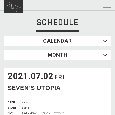
SCHEDULE
CALENDAR
2026.08
MONTH
SUN
MON
TUE
WED
THU
FRI
SAT
1
2021.07.02
2
3
4
5
6
7
8
FRI
9
10
11
12
13
14
15
SEVEN’S UTOPIA
16
17
18
19
20
21
22
23
24
25
26
27
28
29
OPEN
18:00
30
31
START
18:45
ADV
¥3,500(税込・ドリンクチャージ別)