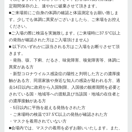
定期間保存の上、速やかに破棄させて頂きます。
■ご来場前にご自身の体調の確認と体温測定をお願い致しま
す。少しでも体調に異変がございましたら、ご来場をお控え
ください。
■ご入場の際に検温を実施致します。(ご来場時に37.5°C以上
の発熱が確認された方はご入場頂けません)
■ 以下のいずれかに該当される方はご入場をお断りさせて頂
きます。
・発熱、咳、下痢、だるさ、味覚障害、嗅覚障害等、体調に
異変がある方
・新型コロナウイルス感染症の陽性と判明した方との濃厚接
触がある方、同居家族や身近な知人の感染が疑われる方、過
去14日以内に政府から入国制限、入国後の観察期間を必要と
されている国・地域等への渡航及び当該国・地域の在住者と
の濃厚接触がある方
・5日以内に平熱を超える発熱をされた方
・ご来場時の検温で37.5℃以上の発熱が確認された方
・マスクを着用されていない方
■会場内では、マスクの着用を必ずお願いいたします。また、