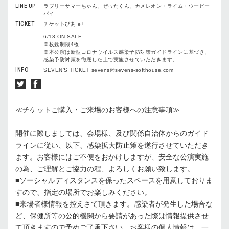
LINE UP
ラブリーサマーちゃん、ぜったくん、カメレオン・ライム・ウーピー
パイ
TICKET
チケットぴあ e+
6/13 ON SALE
※枚数制限4枚
※本公演は新型コロナウイルス感染予防対策ガイドラインに基づき、
感染予防対策を徹底した上で実施させていただきます。
INFO
SEVEN’S TICKET sevens@sevens-softhouse.com
≪チケットご購入・ご来場のお客様への注意事項≫
開催に際しましては、会場様、及び関係自治体からのガイド
ラインに従い、以下、感染拡大防止策を遂行させていただき
ます。お客様にはご不便をおかけしますが、安全な公演実施
の為、ご理解とご協力の程、よろしくお願い致します。
■ソーシャルディスタンスを保ったスペースを用意しておりま
すので、指定の場所でお楽しみください。
■来場者様情報を控えさて頂きます。感染者が発生した場合な
ど、保健所等の公的機関から要請があった際は情報提供させ
て頂きますので予めご了承下さい。お客様の個人情報は、一