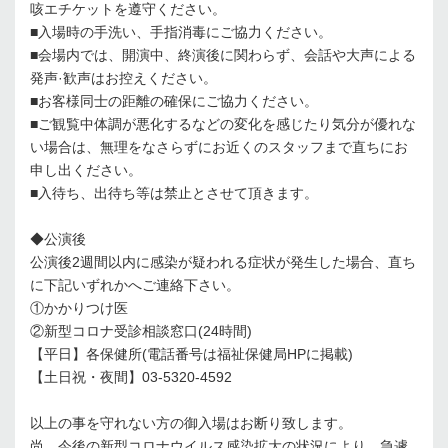
咳エチケットを遵守ください。
■入場時の手洗い、手指消毒にご協力ください。
■会場内では、開演中、終演後に関わらず、会話や大声による
発声·歓声はお控えください。
■お客様同士の距離の確保にご協力ください。
■ご観覧中体調が悪化するなどの変化を感じたり気分が優れな
い場合は、無理をなさらずにお近くのスタッフまで直ちにお
申し出ください。
■入待ち、出待ち等は禁止とさせて頂きます。
◆公演後
公演後2週間以内に感染が疑われる症状が発生した場合、直ち
に下記いずれかへご連絡下さい。
①かかりつけ医
②新型コロナ受診相談窓口(24時間)
【平日】各保健所(電話番号は福祉保健局HPに掲載)
【土日祝・夜間】03-5320-4592
以上の事を守れない方の御入場はお断り致します。
尚、今後の新型コロナウイルス感染拡大の状況により、急遽