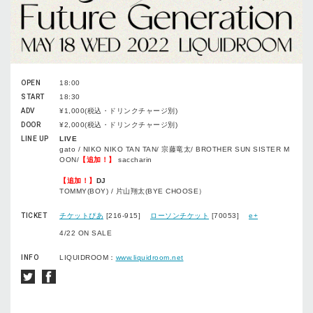
OPEN
18:00
START
18:30
ADV
¥1,000(税込・ドリンクチャージ別)
DOOR
¥2,000(税込・ドリンクチャージ別)
LINE UP
LIVE
gato / NIKO NIKO TAN TAN/ 宗藤竜太/ BROTHER SUN SISTER M
OON/
【追加！】
saccharin
【追加！】
DJ
TOMMY(BOY) / 片山翔太(BYE CHOOSE）
TICKET
チケットぴあ
[216-915]
ローソンチケット
[70053]
e+
4/22 ON SALE
INFO
LIQUIDROOM：
www.liquidroom.net