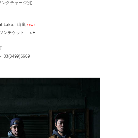
ドリンクチャージ別)
tal Lake、山嵐
new！
ーソンチケット e+
可
3(3499)6669