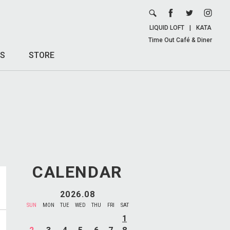
LIQUID LOFT
|
KATA
Time Out Café & Diner
S
STORE
CALENDAR
2026.08
SUN
MON
TUE
WED
THU
FRI
SAT
1