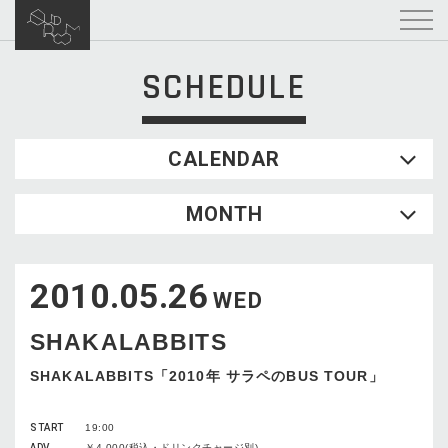
SCHEDULE
CALENDAR
2026.08
MONTH
SUN
MON
TUE
WED
THU
FRI
SAT
1
2010.05.26
2
3
4
5
6
7
8
WED
9
10
11
12
13
14
15
SHAKALABBITS
16
17
18
19
20
21
22
23
24
25
26
27
28
29
SHAKALABBITS「2010年 サラペのBUS TOUR」
30
31
START
19:00
ADV
￥4,000(税込・ドリンクチャージ別)