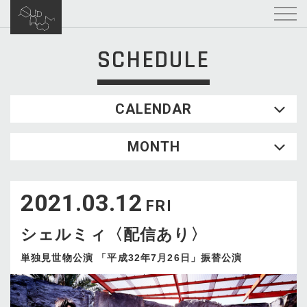
SCHEDULE
CALENDAR
2026.08
MONTH
SUN
MON
TUE
WED
THU
FRI
SAT
1
2021.03.12
2
3
4
5
6
7
8
FRI
9
10
11
12
13
14
15
シェルミィ〈配信あり〉
16
17
18
19
20
21
22
23
24
25
26
27
28
29
単独見世物公演 「平成32年7月26日」振替公演
30
31