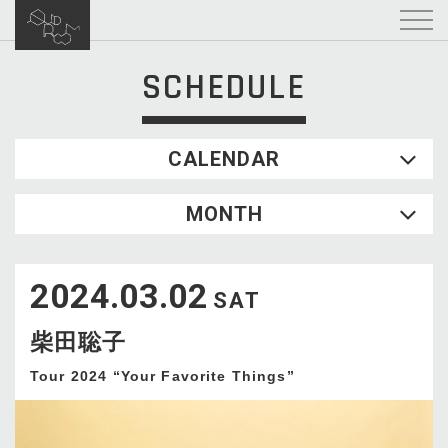
SCHEDULE
CALENDAR
2026.08
MONTH
SUN
MON
TUE
WED
THU
FRI
SAT
1
2024.03.02
2
3
4
5
6
7
8
SAT
9
10
11
12
13
14
15
柴田聡子
16
17
18
19
20
21
22
23
24
25
26
27
28
29
Tour 2024 “Your Favorite Things”
30
31