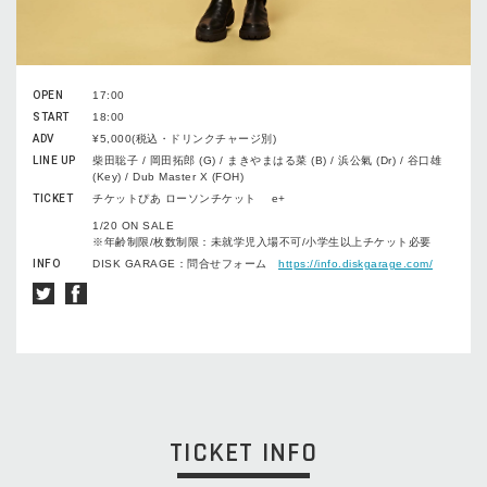
OPEN
17:00
START
18:00
ADV
¥5,000(税込・ドリンクチャージ別)
LINE UP
柴田聡子 / 岡田拓郎 (G) / まきやまはる菜 (B) / 浜公氣 (Dr) / 谷口雄
(Key) / Dub Master X (FOH)
TICKET
チケットぴあ ローソンチケット e+
1/20 ON SALE
※年齢制限/枚数制限：未就学児入場不可/小学生以上チケット必要
INFO
DISK GARAGE：問合せフォーム
https://info.diskgarage.com/
TICKET INFO