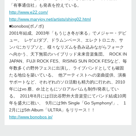
「有事通信社」も発表を控えている。
http://www.e22.com/
http://www.maryjoy.net/artists/shing02.html
■bonobos(ボノボ)
2001年結成、2003年「もうじき冬が来る」でメジャー・デビ
ュー。 レゲェ/ダブ、ドラムンベース、エレクトロニカ、サ
ンバにカリプソと、様々なリズムを呑み込みながらフォーク
へ向かう、天下無双のハイブリッド未来音楽集団。 ROCK IN
JAPAN、FUJI ROCK FES、RISING SUN ROCK FESなど、毎
年数多くの野外フェスに出演し、ライブバンドとしても確固
たる地位を築いている。 他アーティストへの楽曲提供、演奏
サポートなど、それぞれのソロ活動も精力的に行われ、2010
年にはvo.蔡、dr.辻ともにソロアルバムも制作/発表してい
る。 2011年8月には日比谷野外大音楽堂にてバンド結成10周
年を盛大に祝い、 9月には9th Single「Go Symphony!」、 1
2月には5th Album「ULTRA」をリリース！！
http://www.bonobos.jp/