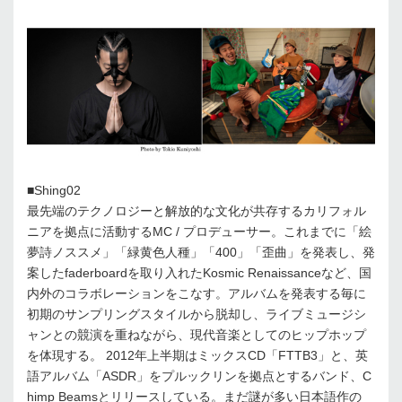
■Shing02
最先端のテクノロジーと解放的な文化が共存するカリフォル
ニアを拠点に活動するMC / プロデューサー。これまでに「絵
夢詩ノススメ」「緑黄色人種」「400」「歪曲」を発表し、発
案したfaderboardを取り入れたKosmic Renaissanceなど、国
内外のコラボレーションをこなす。アルバムを発表する毎に
初期のサンプリングスタイルから脱却し、ライブミュージシ
ャンとの競演を重ねながら、現代音楽としてのヒップホップ
を体現する。 2012年上半期はミックスCD「FTTB3」と、英
語アルバム「ASDR」をプルックリンを拠点とするバンド、C
himp Beamsとリリースしている。まだ謎が多い日本語作の