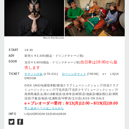
START
19:30
ADV
前売り￥3,300(税込・ドリンクチャージ別)
DOOR
当日券は18:00から販
当日￥3,800(税込・ドリンクチャージ別)
売します
TICKET
チケットぴあ
[179-321]
ローソンチケット
[79538] e+ LIQUI
DROOM
DISK UNION(新宿本館/新宿クラブミュージックショップ/渋谷クラブ
ミュージックショップ/下北沢店/下北沢クラブミュージックショップ/
高田馬場店/お茶の水駅前店/吉祥寺店/町田店/池袋店/横浜西口店/津田
沼店/千葉店/柏店/北浦和店/中野店/立川店),8/26 ON SALE
e＋プレオーダー受付：8/13(月)12:00～8/19(日)18:00
申し込みページはこちらから
INFO
LIQUIDROOM 03(5464)0800