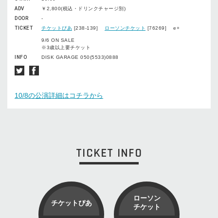
ADV
￥2,800(税込・ドリンクチャージ別)
DOOR
-
TICKET
チケットぴあ
[238-139]
ローソンチケット
[76269] e+
9/6 ON SALE
※3歳以上要チケット
INFO
DISK GARAGE 050(5533)0888
10/8の公演詳細はコチラから
TICKET INFO
ローソン
チケットぴあ
チケット