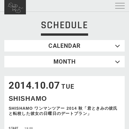
SCHEDULE
CALENDAR
2026.08
MONTH
SUN
MON
TUE
WED
THU
FRI
SAT
1
2014.10.07
2
3
4
5
6
7
8
TUE
9
10
11
12
13
14
15
SHISHAMO
16
17
18
19
20
21
22
23
24
25
26
27
28
29
SHISHAMO ワンマンツアー 2014 秋「君ときみの彼氏
と転校した彼女の日曜日のデートプラン」
30
31
START
19:00