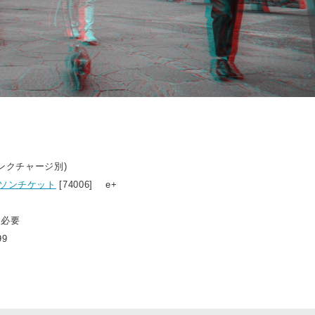
リンクチャージ別)
ソンチケット
[74006] e+
ト必要
99