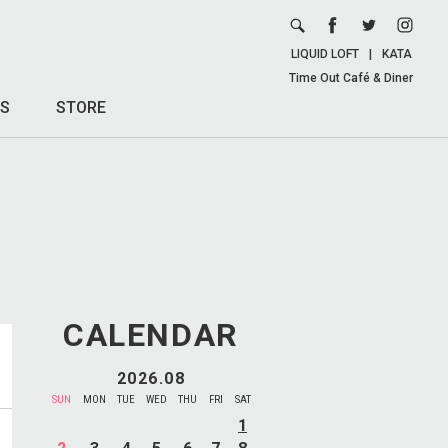
LIQUID LOFT
|
KATA
Time Out Café & Diner
S
STORE
CALENDAR
2026.08
SUN
MON
TUE
WED
THU
FRI
SAT
1